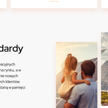
dardy
owacyjnych
na rynku, a w
nie nowych
ch klientów.
staną w pamięci