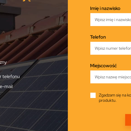
Imię i nazwisko
Telefon
zny
Miejscowość
 telefonu
e-mail
Zgadzam się na ko
produktu.