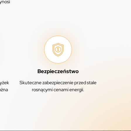
zynosi
Bezpieczeństwo
yżek
Skuteczne zabezpieczenie przed stale
ożna
rosnącymi cenami energii.