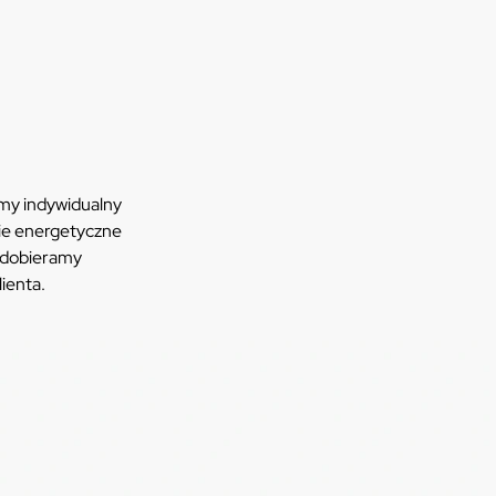
amy indywidualny
ie energetyczne
 dobieramy
lienta.