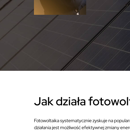
Jak działa fotowol
Fotowoltaika systematycznie zyskuje na popularn
działania jest możliwość efektywnej zmiany energ