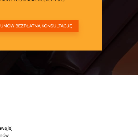
wą jej
tonów