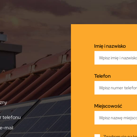
Imię i nazwisko
Telefon
zny
Miejscowość
 telefonu
e-mail
Zgadzam się na ko