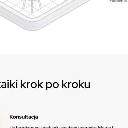
taiki krok po kroku
Konsultacja
Na bezpłatnym spotkaniu zbadamy potrzeby klienta i