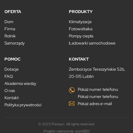
OFERTA
PRODUKTY
Dom
Klimatyzacje
Firma
Fotowoltaika
Rolnik
Pompy ciepła
Samorządy
Ładowarki samochodowe
POMOC
KONTAKT
Dotacje
Zemborzyce Tereszyńskie 52b,
FAQ
20-515 Lublin
Akademia wiedzy
Pokaż numer telefonu
O nas
Pokaż numer telefonu
Kontakt
Pokaż adres e-mail
Polityka prywatności
© 2023 Freesun. All rights reserved.
Projekt i wdrożenie:
icomSEO