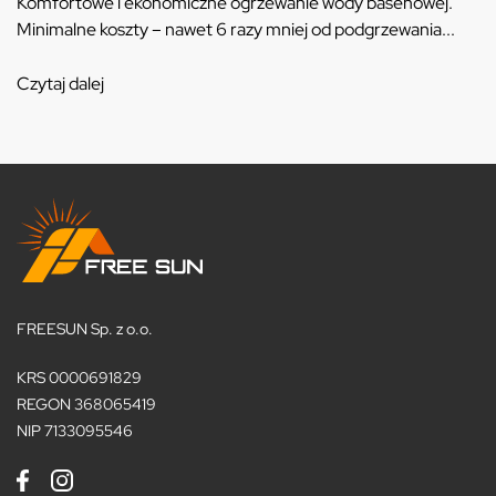
Komfortowe i ekonomiczne ogrzewanie wody basenowej.
Minimalne koszty – nawet 6 razy mniej od podgrzewania...
Czytaj dalej
FREESUN Sp. z o.o.
KRS 0000691829
REGON 368065419
NIP 7133095546