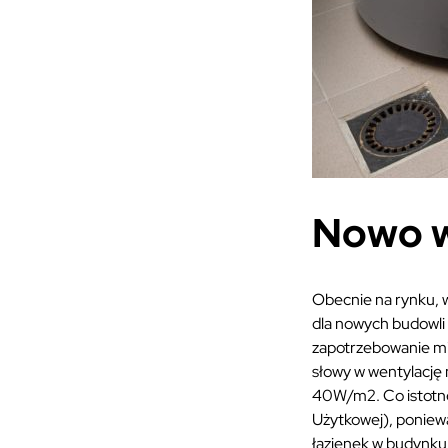
Nowo 
Obecnie na rynku, 
dla nowych budowli 
zapotrzebowanie mi
słowy w wentylację
40W/m2. Co istotne,
Użytkowej), poniewa
łazienek w budynku