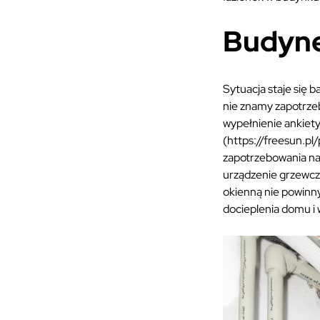
Budyn
Sytuacja staje się
nie znamy zapotrzeb
wypełnienie ankiety
(https://freesun.pl
zapotrzebowania na 
urządzenie grzewcze
okienną nie powinn
docieplenia domu i 