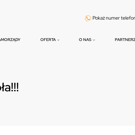
Pokaż numer telefo
AMORZĄDY
OFERTA
O NAS
PARTNER
a!!!