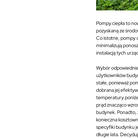
Pompy ciepła to no
pozyskaną ze środow
Co istotne, pompy c
minimalizują ponosz
instalacją tych urz
Wybór odpowiedniej
użytkowników budyn
stałe, ponieważ pom
dobrana jej efektyw
temperatury poniże
prąd znacząco wzro
budynek. Ponadto, ż
konieczna kosztown
specyfiki budynku 
długie lata. Decydu