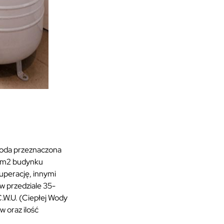
toda przeznaczona
na m2 budynku
uperację, innymi
w przedziale 35-
C.W.U. (Ciepłej Wody
w oraz ilość