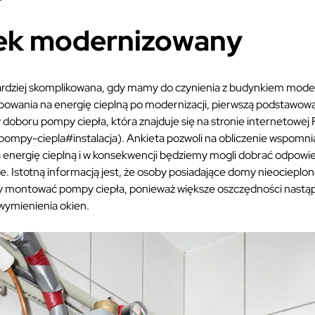
ek modernizowany
 bardziej skomplikowana, gdy mamy do czynienia z budynkiem mod
owania na energię cieplną po modernizacji, pierwszą podstawową
 doboru pompy ciepła, która znajduje się na stronie internetowej
/pompy-ciepla#instalacja). Ankieta pozwoli na obliczenie wspomn
energię cieplną i w konsekwencji będziemy mogli dobrać odpowied
. Istotną informacją jest, że osoby posiadające domy nieocieplone
y montować pompy ciepła, ponieważ większe oszczędności nastąp
wymienienia okien.