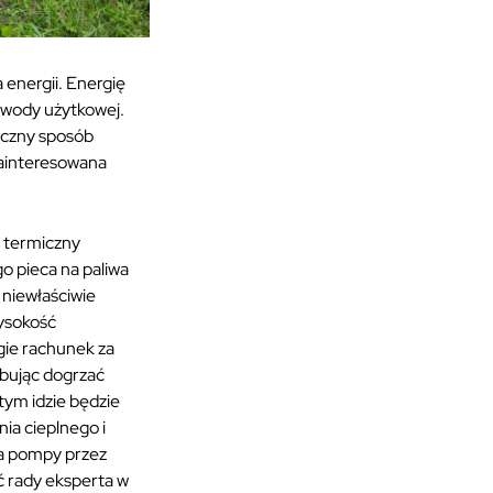
energii. Energię
j wody użytkowej.
aczny sposób
zainteresowana
t termiczny
o pieca na paliwa
 niewłaściwie
wysokość
gie rachunek za
bując dogrzać
tym idzie będzie
ia cieplnego i
ia pompy przez
ć rady eksperta w