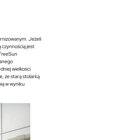
ernizowanym. Jeżeli
 czynnością jest
 FreeSun
ianego
niej wielkości
, ze starą stolarką
ią w wyniku