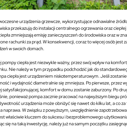
woczesne urządzenia grzewcze, wykorzystujące odnawialne źródła 
iska przekazują do instalacji centralnego ogrzewania oraz ciepłe
iepła zmniejszają emisję zanieczyszczeń do środowiska oraz w zn
one rachunki za prąd. W konsekwencji, coraz to więcej osób jest 
ądzeń w swoich domach.
 pompy ciepła jest niezwykle ważny, przez swój wpływ na komfor
ku. Nie należy w tym przypadku podchodzić jak do standardoweg
pa ciepła jest urządzeniem niskotemperaturowym. Jeśli zostanie
ność i wydajność diametralnie się zmniejsza. Po pierwsze, przez 
j satysfakcjonującej, komfort w domu zostanie zaburzony. Po dru
śnie, ponieważ pompa zacznie pracować na najwyższym biegu pró
ywotność urządzenia może obniżyć się nawet do kilku lat, a co za 
a naprawa. W związku z powyższym, uwzględnienie zapotrzebowan
jest właściwie kluczem do sukcesu i bezproblemowego użytkowan
jąc się na taką inwestycję, należy już na samym początku zasięgną