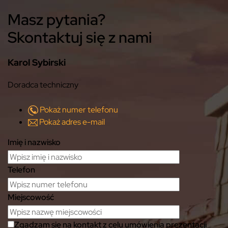
Masz pytania?
Skontaktuj się z nami
Karol Sybirski
Doradca techniczny
Pokaż numer telefonu
Pokaż adres e-mail
Imię i nazwisko
Telefon
Miejscowość
Zgadzam się na kontakt z celu umówienia prezentacji