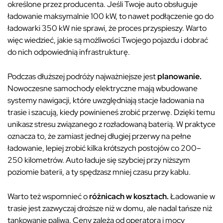
określone przez producenta. Jeśli Twoje auto obsługuje
ładowanie maksymalnie 100 kW, to nawet podłączenie go do
ładowarki 350 kW nie sprawi, że proces przyspieszy. Warto
więc wiedzieć, jakie są możliwości Twojego pojazdu i dobrać
do nich odpowiednią infrastrukturę.
Podczas dłuższej podróży najważniejsze jest
planowanie.
Nowoczesne samochody elektryczne mają wbudowane
systemy nawigacji, które uwzględniają stacje ładowania na
trasie i szacują, kiedy powinieneś zrobić przerwę. Dzięki temu
unikasz stresu związanego z rozładowaną baterią. W praktyce
oznacza to, że zamiast jednej długiej przerwy na pełne
ładowanie, lepiej zrobić kilka krótszych postojów co 200–
250 kilometrów. Auto ładuje się szybciej przy niższym
poziomie baterii, a ty spędzasz mniej czasu przy kablu.
Warto też wspomnieć o
różnicach w kosztach.
Ładowanie w
trasie jest zazwyczaj droższe niż w domu, ale nadal tańsze niż
tankowanie paliwa. Ceny zależą od operatora i mocy