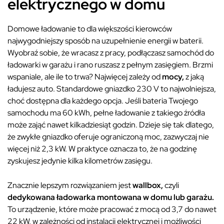
elektrycznego w domu
Domowe ładowanie to dla większości kierowców
najwygodniejszy sposób na uzupełnienie energii w baterii.
Wyobraź sobie, że wracasz z pracy, podłączasz samochód do
ładowarki w garażu i rano ruszasz z pełnym zasięgiem. Brzmi
wspaniale, ale ile to trwa? Najwięcej zależy od
mocy,
z jaką
ładujesz auto. Standardowe gniazdko 230 V to najwolniejsza,
choć dostępna dla każdego opcja. Jeśli bateria Twojego
samochodu ma 60 kWh, pełne ładowanie z takiego źródła
może zająć nawet kilkadziesiąt godzin. Dzieje się tak dlatego,
że zwykłe gniazdko oferuje ograniczoną moc, zazwyczaj nie
więcej niż 2,3 kW. W praktyce oznacza to, że na godzinę
zyskujesz jedynie kilka kilometrów zasięgu.
Znacznie lepszym rozwiązaniem jest
wallbox,
czyli
dedykowana ładowarka montowana w domu lub garażu.
To urządzenie, które może pracować z mocą od 3,7 do nawet
22 kW, w zależności od instalacji elektrycznej i możliwości