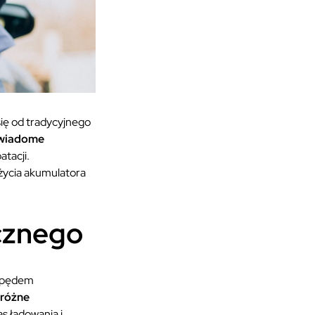
się od tradycyjnego
świadome
tacji.
życia akumulatora
cznego
napędem
różne
s ładowania i