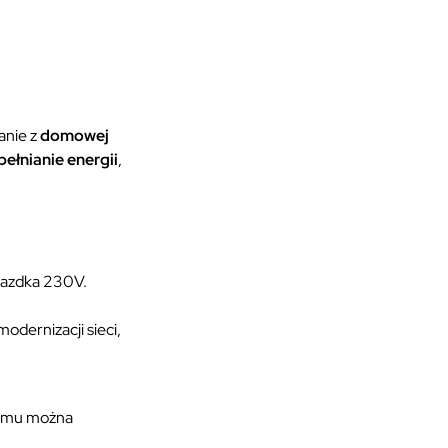
anie z
domowej
ełnianie energii
,
niazdka 230V.
dernizacji sieci,
zemu można