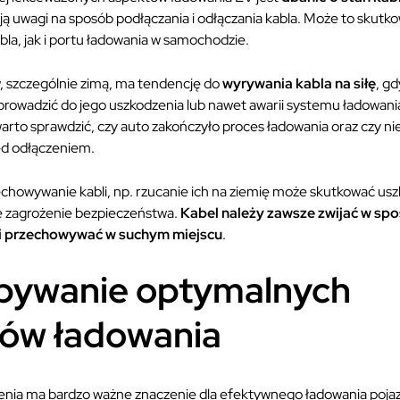
ją uwagi na sposób podłączania i odłączania kabla. Może to skut
a, jak i portu ładowania w samochodzie.
, szczególnie zimą, ma tendencję do
wyrywania kabla na siłę
, g
prowadzić do jego uszkodzenia lub nawet awarii systemu ładowania.
warto sprawdzić, czy auto zakończyło proces ładowania oraz czy nie
ed odłączeniem.
howywanie kabli, np. rzucanie ich na ziemię może skutkować uszk
 zagrożenie bezpieczeństwa.
Kabel należy zawsze zwijać w sp
 i przechowywać w suchym miejscu
.
bywanie optymalnych
ów ładowania
nia ma bardzo ważne znaczenie dla efektywnego ładowania poja