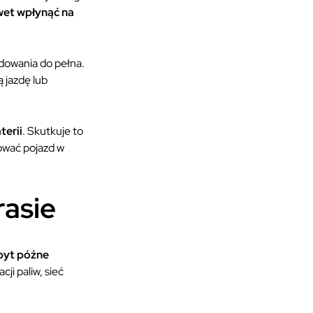
wet wpłynąć na
dowania do pełna.
 jazdę lub
terii
. Skutkuje to
ować pojazd w
rasie
byt późne
ji paliw, sieć