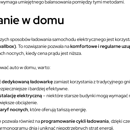
o wymaga umiejętnego balansowania pomiędzy tymi metodami.
nie w domu
zych sposobów ładowania samochodu elektrycznego jest korzyst
wallbox)
. To rozwiązanie pozwala na
komfortowe i regularne uzup
ch nocnych, kiedy cena prądu jest niższa.
ować auto w domu, warto:
ć dedykowaną ładowarkę
zamiast korzystania z tradycyjnego g
zpieczniejsze i bardziej efektywne.
stalację elektryczną
– niektóre starsze budynki mogą wymagać mo
większe obciążenie.
taryf nocnych
, które oferują tańszą energię.
pozwala również na
programowanie cykli ładowania
, dzięki c
rmonogramu dnia i uniknąć niepotrzebnych strat energii.