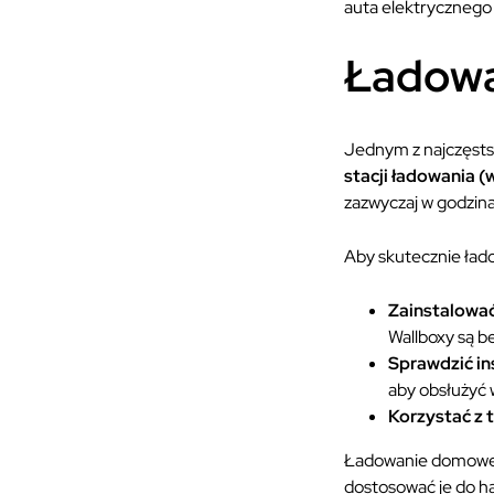
auta elektryczneg
Ładowa
Jednym z najczęsts
stacji ładowania (
zazwyczaj w godzina
Aby skutecznie ład
Zainstalowa
Wallboxy są be
Sprawdzić in
aby obsłużyć 
Korzystać z 
Ładowanie domowe 
dostosować je do ha