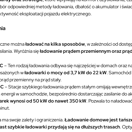
Wybór odpowiedniej metody ładowania, dbałość o akumulator i św
tywność eksploatacji pojazdu elektrycznego.
nia
yczne można
ładować na kilka sposobów
, w zależności od dostę
ilania. Wyróżnia się
ładowanie prądem przemiennym oraz prąd
AC
– Ten rodzaj ładowania odbywa się najczęściej w domach oraz n
osażonych w
ładowarki o mocy od 3,7 kW do 22 kW
. Samochód 
 prąd przemienny na prąd stały.
DC
– Stacje szybkiego ładowania prądem stałym omijają wewnętr
 energii w samochodzie, bezpośrednio dostarczając zasilanie do 
warek wynosi od 50 kW do nawet 350 kW
. Pozwala to naładować
minut.
 ma swoje zalety i ograniczenia.
Ładowanie domowe jest tańsze 
iast szybkie ładowarki przydają się na dłuższych trasach
. Opt