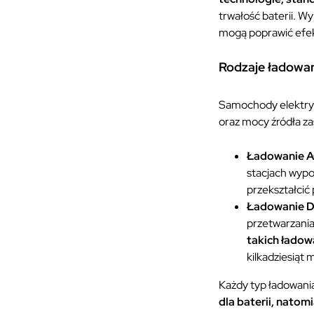
trwałość baterii. 
mogą poprawić efek
Rodzaje ładowa
Samochody elektr
oraz mocy źródła zas
Ładowanie 
stacjach wyp
przekształcić
Ładowanie 
przetwarzania
takich łado
kilkadziesiąt 
Każdy typ ładowania
dla baterii, natom