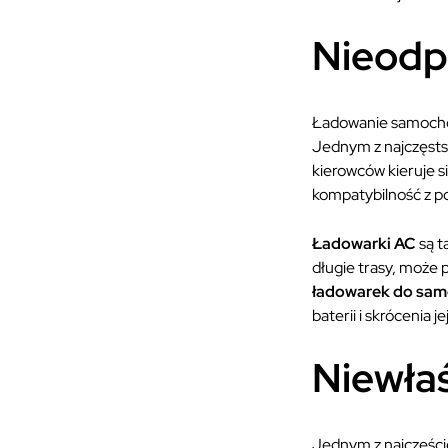
Nieodp
Ładowanie samochod
Jednym z najczęsts
kierowców kieruje s
kompatybilność z p
Ładowarki AC
są t
długie trasy, może
ładowarek do samo
baterii i skrócenia j
Niewłaś
Jednym z najczęści