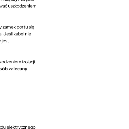
kować uszkodzeniem
dy zamek portu się
 Jeśli kabel nie
 jest
odzeniem izolacji.
osób zalecany
zdu elektrycznego.