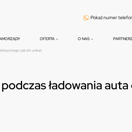
Pokaż numer telefo
AMORZĄDY
OFERTA
O NAS
PARTNER
ktrycznego i jak ich unikać
 podczas ładowania auta 