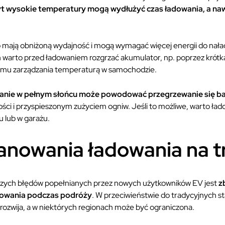
byt wysokie temperatury mogą wydłużyć czas ładowania, a na
o mają obniżoną wydajność i mogą wymagać więcej energii do nała
 warto przed ładowaniem rozgrzać akumulator, np. poprzez krótką
temu zarządzania temperaturą w samochodzie.
anie w pełnym słońcu może powodować przegrzewanie się ba
ci i przyspieszonym zużyciem ogniw. Jeśli to możliwe, warto ład
 lub w garażu.
anowania ładowania na t
zych błędów popełnianych przez nowych użytkowników EV jest
z
adowania podczas podróży
. W przeciwieństwie do tradycyjnych stac
 rozwija, a w niektórych regionach może być ograniczona.