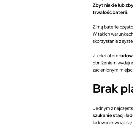
Zbyt niskie lub z
trwałość baterii
.
Zimą baterie częst
W takich warunkach
skorzystanie z sys
Z kolei latem
ładow
obniżeniem wydajnoś
zacienionym miejscu
Brak pl
Jednym z najczęsts
szukanie stacji ł
ładowarek wciąż się