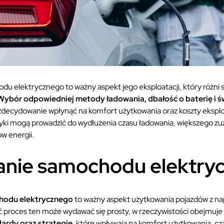
 elektrycznego to ważny aspekt jego eksploatacji, który różni 
Wybór odpowiedniej metody ładowania, dbałość o baterię i 
decydowanie wpłynąć na komfort użytkowania oraz koszty eksploa
ki mogą prowadzić do wydłużenia czasu ładowania, większego zu
w energii.
nie samochodu elektry
hodu elektrycznego
to ważny aspekt użytkowania pojazdów z 
 proces ten może wydawać się prosty, w rzeczywistości obejmuje
dardy oraz strategie
, które wpływają na komfort użytkowania, cza