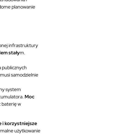
iadome planowanie
pnej infrastruktury
em stały
m.
a publicznych
musi samodzielnie
zny system
akumulatora.
Moc
 baterię w
i korzystniejsze
ymalne użytkowanie