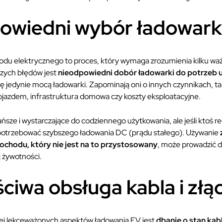
owiedni wybór ładowark
u elektrycznego to proces, który wymaga zrozumienia kilku wa
zych błędów jest
nieodpowiedni dobór ładowarki do potrzeb 
ię jedynie mocą ładowarki. Zapominają oni o innych czynnikach, tak
ojazdem, infrastruktura domowa czy koszty eksploatacyjne.
ańsze i wystarczające do codziennego użytkowania, ale jeśli ktoś r
 potrzebować szybszego ładowania DC (prądu stałego). Używanie
chodu, który nie jest na to przystosowany
, może prowadzić d
ej żywotności.
ciwa obsługa kabla i złą
ej lekceważonych aspektów ładowania EV jest
dbanie o stan kabli