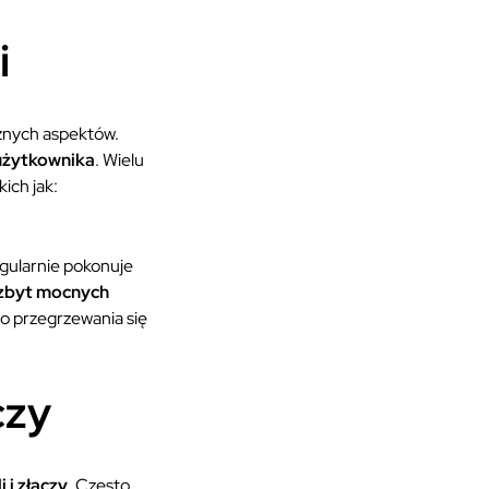
i
żnych aspektów.
użytkownika
. Wielu
ich jak:
egularnie pokonuje
zbyt mocnych
o przegrzewania się
czy
 i złączy
. Często