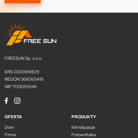
FREESUN Sp. z o.o.
KRS 0000691829
REGON 368065419
NIP 7133095546
OFERTA
PRODUKTY
Dom
Klimatyzacje
Firma
Fotowoltaika