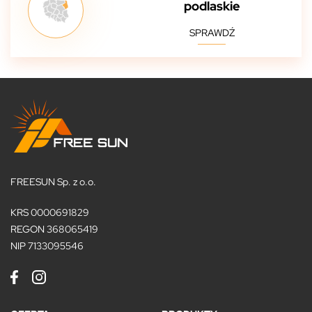
podlaskie
SPRAWDŹ
FREESUN Sp. z o.o.
KRS 0000691829
REGON 368065419
NIP 7133095546