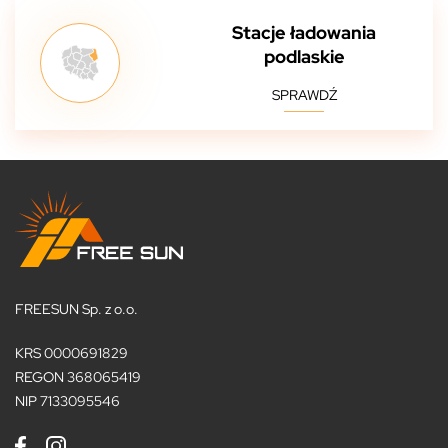
Stacje ładowania
podlaskie
SPRAWDŹ
FREESUN Sp. z o.o.
KRS 0000691829
REGON 368065419
NIP 7133095546