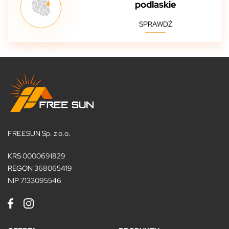
podlaskie
SPRAWDŹ
FREESUN Sp. z o.o.
KRS 0000691829
REGON 368065419
NIP 7133095546