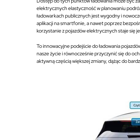
Dostęp do tych punktów ładowania może być zaró
elektrycznych elastyczność w planowaniu podró
ładowarkach publicznych jest wygodny i nowocz
aplikacji na smartfonie, a nawet poprzez bezpoś
korzystanie z pojazdów elektrycznych staje się j
To innowacyjne podejście do ładowania pojazdó
nasze życie i równocześnie przyczynić się do och
aktywną częścią większej zmiany, dążąc do bardzi