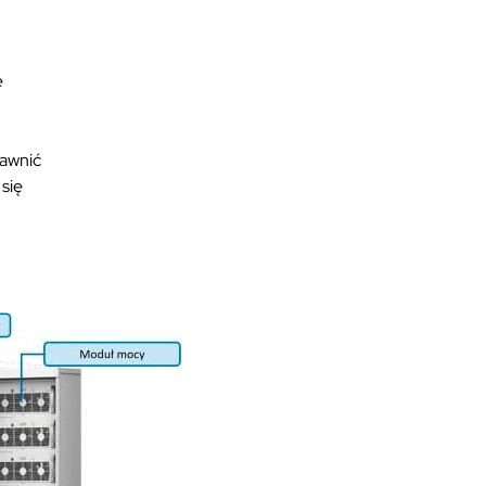
e
rawnić
 się