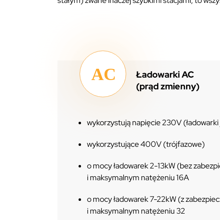
stałym) zwane inaczej szybkimi stacjami, to wsz
Ładowarki AC
(prąd zmienny)
wykorzystują napięcie 230V (ładowarki
wykorzystujące 400V (trójfazowe)
o mocy ładowarek 2-13kW (bez zabezp
i maksymalnym natężeniu 16A
o mocy ładowarek 7-22kW (z zabezpie
i maksymalnym natężeniu 32