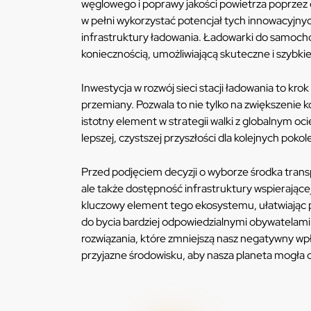
węglowego i poprawy jakości powietrza poprzez 
w pełni wykorzystać potencjał tych innowacyjny
infrastruktury ładowania. Ładowarki do samocho
koniecznością, umożliwiającą skuteczne i szybkie
Inwestycja w rozwój sieci stacji ładowania to k
przemiany. Pozwala to nie tylko na zwiększenie
istotny element w strategii walki z globalnym 
lepszej, czystszej przyszłości dla kolejnych pokol
Przed podjęciem decyzji o wyborze środka trans
ale także dostępność infrastruktury wspierając
kluczowy element tego ekosystemu, ułatwiając p
do bycia bardziej odpowiedzialnymi obywatelami
rozwiązania, które zmniejszą nasz negatywny wp
przyjazne środowisku, aby nasza planeta mogła 