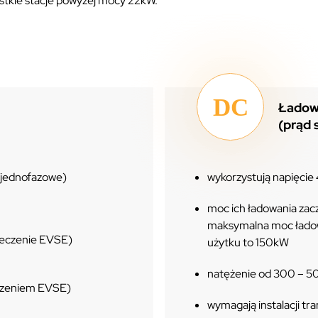
ystkie stacje powyżej mocy 22kW.
Ładow
(prąd 
 jednofazowe)
wykorzystują napięci
moc ich ładowania zac
maksymalna moc łado
ieczenie EVSE)
użytku to 150kW
natężenie od 300 – 
czeniem EVSE)
wymagają instalacji t