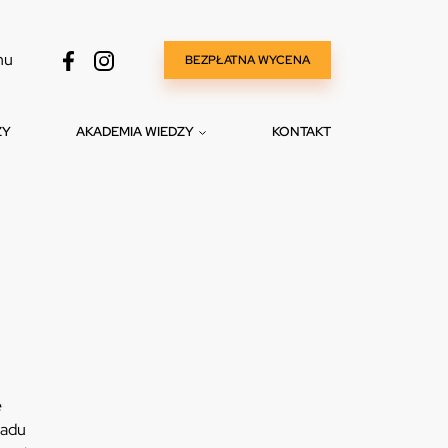
nu
BEZPŁATNA WYCENA
ZY
AKADEMIA WIEDZY
KONTAKT
i
e
ladu