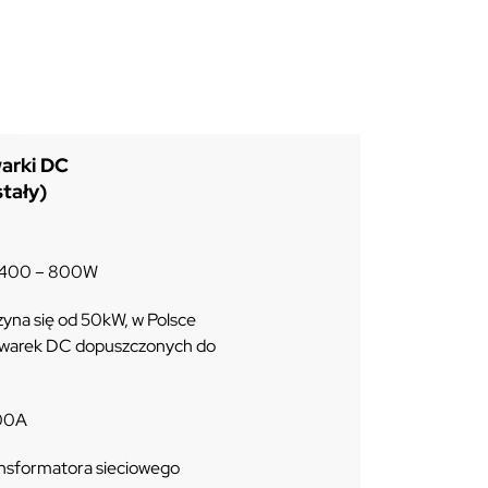
arki DC
stały)
e 400 – 800W
zyna się od 50kW, w Polsce
warek DC dopuszczonych do
500A
ransformatora sieciowego