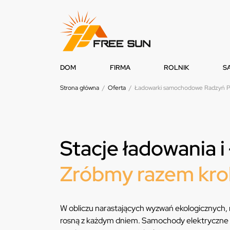
DOM
FIRMA
ROLNIK
S
Strona główna
/
Oferta
/
Ładowarki samochodowe Radzyń Po
Stacje ładowania 
Zróbmy razem krok
W obliczu narastających wyzwań ekologicznych,
rosną z każdym dniem. Samochody elektryczne ksz