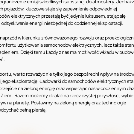
ograniczenie emisji szkodliwych substancji do atmosfery. Jednakż
ch pojazdów, kluczowe staje się zapewnienie odpowiedniej
dów elektrycznych przestają być jedynie luksusem, stając się
 odzyskiwanie energii niezbędnej do codziennej eksploatacji.
rok naprzód w kierunku zrównoważonego rozwoju oraz proekologiczn
 komfortu użytkowania samochodów elektrycznych, lecz także sta
ociepleniem. Dzięki temu każdy z nas ma możliwość wkładu w budow
eń.
portu, warto rozważyć nie tylko jego bezpośredni wpływ na środow
ej jego eksploatację. Ładowarki do samochodów elektrycznych st
rzejście na zieloną energię oraz wspierając nas w codziennym dą
 Ziemi. Razem możemy działać na rzecz czystej przyszłości, wybie
ływ na planetę. Postawmy na zieloną energię oraz technologie
oddychać pełną piersią.