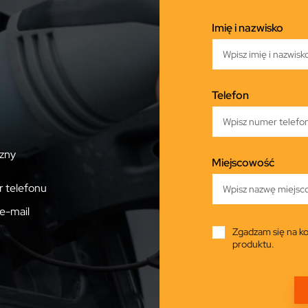
Imię i nazwisko
Telefon
zny
Miejscowość
 telefonu
e-mail
Zgadzam się na ko
produktu.