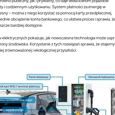
wno publiczny, jak i prywatny, co daje właścicielom pojazdów
ży i codziennym użytkowaniu. System płatności za energię w
esny – można z niego korzystać za pomocą karty przedpłaconej,
rednie obciążenie konta bankowego, co ułatwia proces i sprawia, ż
eszcze bardziej dostępne.
w elektrycznych pokazuje, jak nowoczesna technologia może usp
rony środowiska. Korzystanie z tych rozwiązań sprawia, że stajemy
ej zrównoważonej i ekologicznej przyszłości.