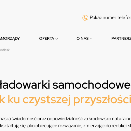
Pokaż numer telefo
AMORZĄDY
OFERTA
O NAS
PARTNER
dlaski
i ładowarki samochodowe
 ku czystszej przyszłośc
 nasza świadomość oraz odpowiedzialność za środowisko naturaln
tałtują się jako obiecujące rozwiązanie, zmierzając do redukcji ś