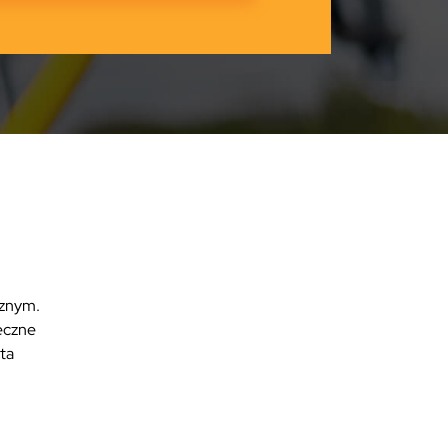
cznym.
eczne
ta