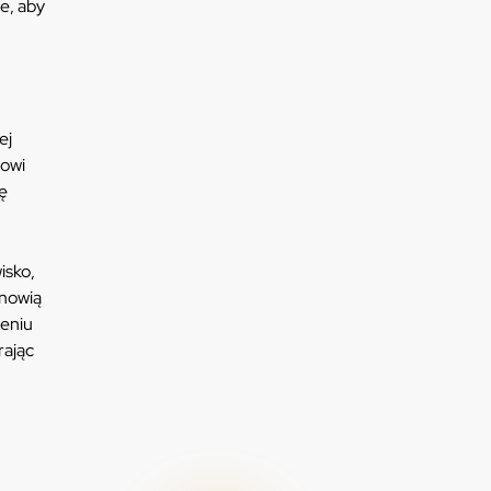
e, aby
ej
nowi
ę
isko,
anowią
żeniu
rając