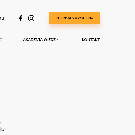
nu
BEZPŁATNA WYCENA
ZY
AKADEMIA WIEDZY
KONTAKT
e
lko