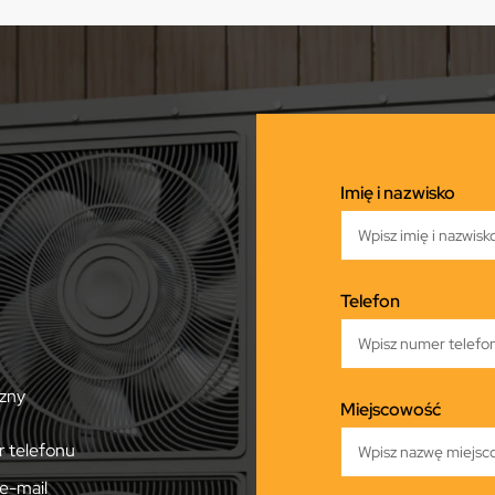
Imię i nazwisko
Telefon
zny
Miejscowość
 telefonu
e-mail