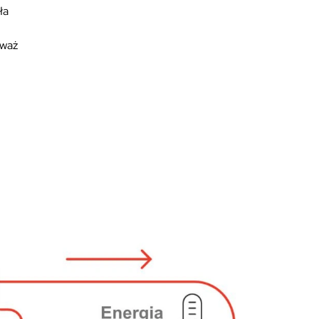
ła
eważ