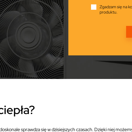
Zgadzam się na ko
produktu.
ciepła?
doskonale sprawdza się w dzisiejszych czasach. Dzięki niej możem