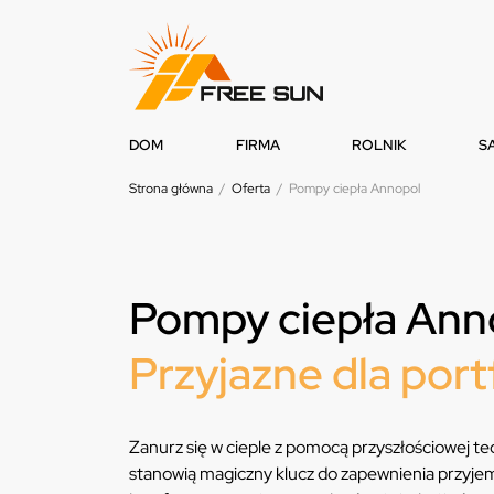
DOM
FIRMA
ROLNIK
S
Strona główna
/
Oferta
/
Pompy ciepła Annopol
Pompy ciepła Ann
Przyjazne dla port
Zanurz się w cieple z pomocą przyszłościowej tec
stanowią magiczny klucz do zapewnienia przyjemn