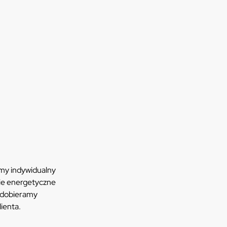
amy indywidualny
ie energetyczne
 dobieramy
lienta.