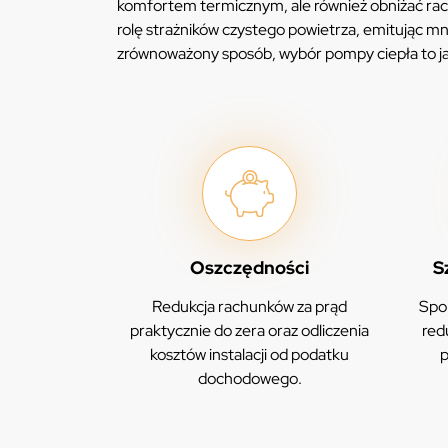
komfortem termicznym, ale również obniżać rach
rolę strażników czystego powietrza, emitując mni
zrównoważony sposób, wybór pompy ciepła to j
Oszczędności
S
Redukcja rachunków za prąd
Spor
praktycznie do zera oraz odliczenia
red
kosztów instalacji od podatku
p
dochodowego.