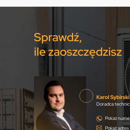
Sprawdź,
ile zaoszczędzisz
Karol Sybirski
Doradca technic
Pokaż numer
Pokaż adres 