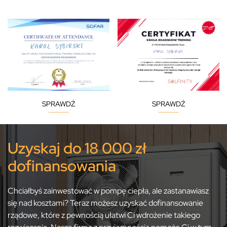
SPRAWDŹ
SPRAWDŹ
Uzyskaj do 18 000 zł
dofinansowania
Chciałbyś zainwestować w pompę ciepła, ale zastanawiasz
się nad kosztami? Teraz możesz uzyskać dofinansowanie
rządowe, które z pewnością ułatwi Ci wdrożenie takiego