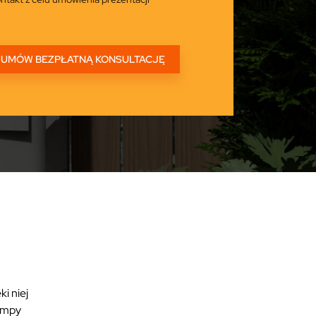
i niej
Pompy