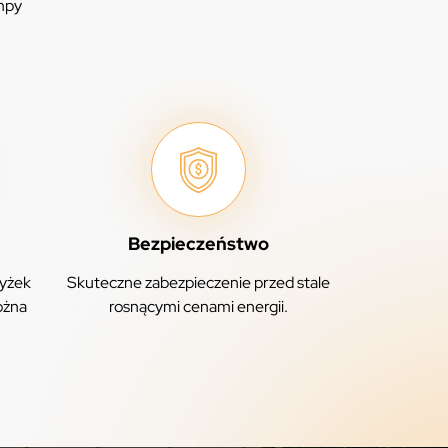
ompy
Bezpieczeństwo
yżek
Skuteczne zabezpieczenie przed stale
ożna
rosnącymi cenami energii.