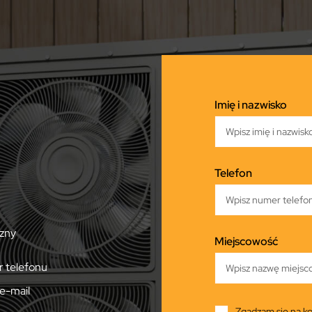
Imię i nazwisko
Telefon
zny
Miejscowość
 telefonu
e-mail
Zgadzam się na ko