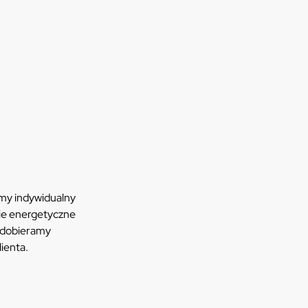
amy indywidualny
ie energetyczne
 dobieramy
lienta.