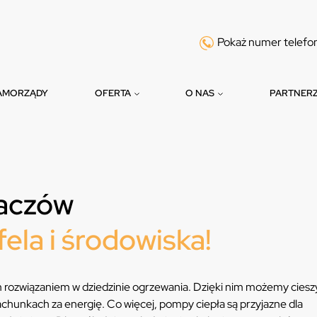
Pokaż numer telefo
AMORZĄDY
OFERTA
O NAS
PARTNER
baczów
fela i środowiska!
m rozwiązaniem w dziedzinie ogrzewania. Dzięki nim możemy cieszy
chunkach za energię. Co więcej, pompy ciepła są przyjazne dla