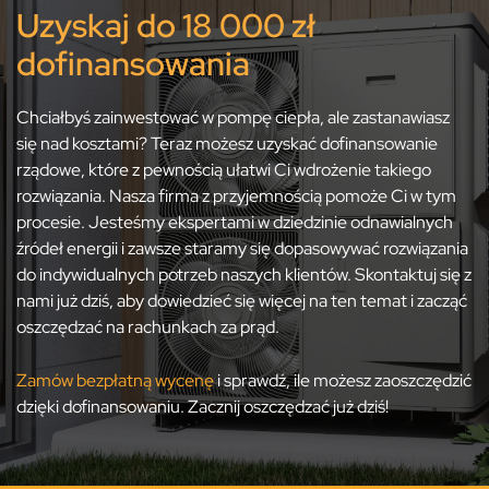
Uzyskaj do 18 000 zł
dofinansowania
Chciałbyś zainwestować w pompę ciepła, ale zastanawiasz
się nad kosztami? Teraz możesz uzyskać dofinansowanie
rządowe, które z pewnością ułatwi Ci wdrożenie takiego
rozwiązania. Nasza firma z przyjemnością pomoże Ci w tym
procesie. Jesteśmy ekspertami w dziedzinie odnawialnych
źródeł energii i zawsze staramy się dopasowywać rozwiązania
do indywidualnych potrzeb naszych klientów. Skontaktuj się z
nami już dziś, aby dowiedzieć się więcej na ten temat i zacząć
oszczędzać na rachunkach za prąd.
Zamów bezpłatną wycenę
i sprawdź, ile możesz zaoszczędzić
dzięki dofinansowaniu. Zacznij oszczędzać już dziś!