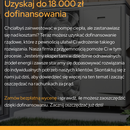
Uzyskaj do 18 000 zł
dofinansowania
Chciałbyś zainwestować w pompę ciepła, ale zastanawiasz
się nad kosztami? Teraz możesz uzyskać dofinansowanie
rządowe, które z pewnością ułatwi Ci wdrożenie takiego
rozwiązania. Nasza firma z przyjemnością pomoże Ci w tym
procesie. Jesteśmy ekspertami w dziedzinie odnawialnych
źródeł energii i zawsze staramy się dopasowywać rozwiązania
do indywidualnych potrzeb naszych klientów. Skontaktuj się z
nami już dziś, aby dowiedzieć się więcej na ten temat i zacząć
oszczędzać na rachunkach za prąd.
Zamów bezpłatną wycenę
i sprawdź, ile możesz zaoszczędzić
dzięki dofinansowaniu. Zacznij oszczędzać już dziś!