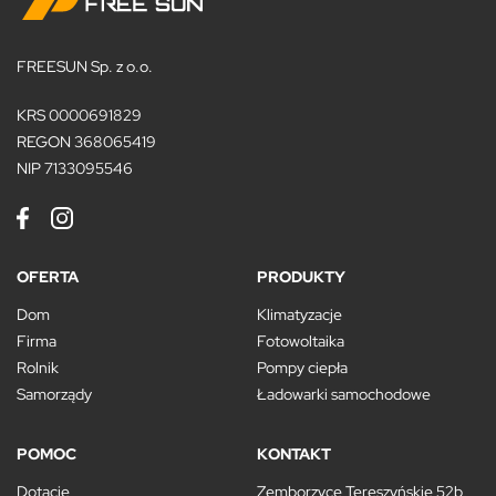
FREESUN Sp. z o.o.
KRS 0000691829
REGON 368065419
NIP 7133095546
OFERTA
PRODUKTY
Dom
Klimatyzacje
Firma
Fotowoltaika
Rolnik
Pompy ciepła
Samorządy
Ładowarki samochodowe
POMOC
KONTAKT
Dotacje
Zemborzyce Tereszyńskie 52b,