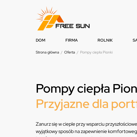
DOM
FIRMA
ROLNIK
S
Strona główna
/
Oferta
/
Pompy ciepła Pionki
Pompy ciepła Pion
Przyjazne dla port
Zanurz się w cieple przy wsparciu przyszłościowej
wyjątkowy sposób na zapewnienie komfortowego o