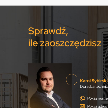
Sprawdź,
ile zaoszczędzisz
Karol Sybirski
Doradca technic
Pokaż numer
Pokaż adres 