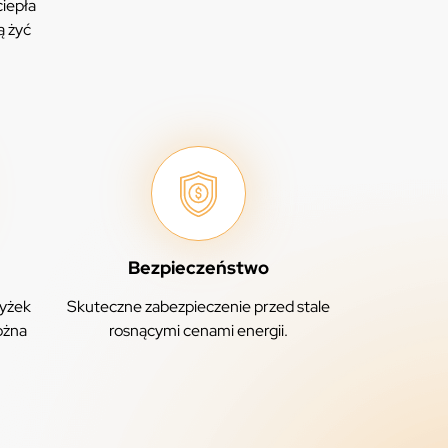
ciepła
ą żyć
Bezpieczeństwo
yżek
Skuteczne zabezpieczenie przed stale
ożna
rosnącymi cenami energii.