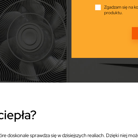
Zgadzam się na ko
produktu.
ciepła?
re doskonale sprawdza się w dzisiejszych realiach. Dzięki niej m