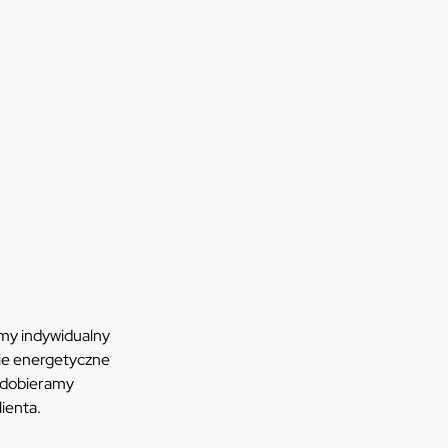
amy indywidualny
ie energetyczne
 dobieramy
lienta.