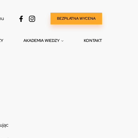
nu
BEZPŁATNA WYCENA
ZY
AKADEMIA WIEDZY
KONTAKT
rując