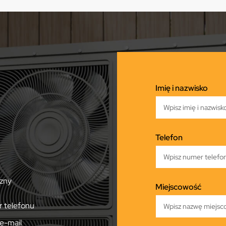
Imię i nazwisko
Telefon
zny
Miejscowość
 telefonu
e-mail