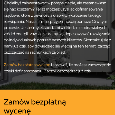
Chciałbyś zainwestować w pompę ciepła, ale zastanawiasz
się nad kosztami? Teraz możesz uzyskać dofinansowanie
rządowe, które z pewnością ułatwi Ci wdrożenie takiego
rozwiązania. Nasza firma z przyjemnością pomoże Ci w tym
procesie. Jesteśmy ekspertami w dziedzinie odnawialnych
źródeł energii i zawsze staramy się dopasowywać rozwiązania
do indywidualnych potrzeb naszych klientów. Skontaktuj się z
nami już dziś, aby dowiedzieć się więcej na ten temat i zacząć
oszczędzać na rachunkach za prąd.
Zamów bezpłatną wycenę
i sprawdź, ile możesz zaoszczędzić
dzięki dofinansowaniu. Zacznij oszczędzać już dziś!
Zamów bezpłatną
wycenę