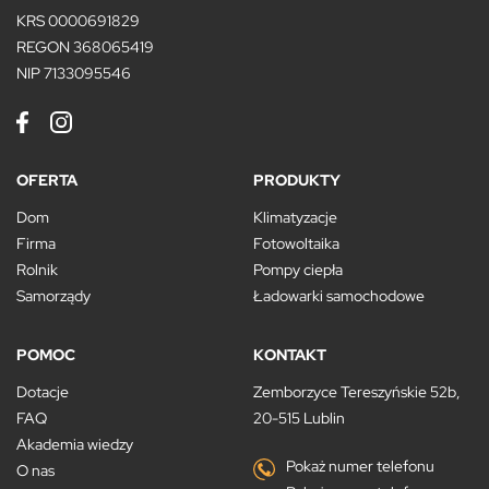
KRS 0000691829
REGON 368065419
NIP 7133095546
OFERTA
PRODUKTY
Dom
Klimatyzacje
Firma
Fotowoltaika
Rolnik
Pompy ciepła
Samorządy
Ładowarki samochodowe
POMOC
KONTAKT
Dotacje
Zemborzyce Tereszyńskie 52b,
FAQ
20-515 Lublin
Akademia wiedzy
Pokaż numer telefonu
O nas