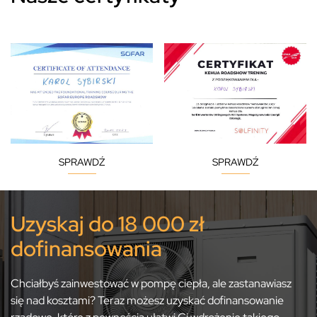
SPRAWDŹ
SPRAWDŹ
Uzyskaj do 18 000 zł
dofinansowania
Chciałbyś zainwestować w pompę ciepła, ale zastanawiasz
się nad kosztami? Teraz możesz uzyskać dofinansowanie