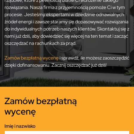
rządowe, które z pewnością ułatwi Ci wdrożenie takiego
rozwiązania. Nasza firma z przyjemnością pomoże Ci w tym
procesie. Jesteśmy ekspertami w dziedzinie odnawialnych
źródeł energii i zawsze staramy się dopasowywać rozwiązania
do indywidualnych potrzeb naszych klientów. Skontaktuj się z
nami już dziś, aby dowiedzieć się więcej na ten temat i zacząć
oszczędzać na rachunkach za prąd.
Zamów bezpłatną wycenę
i sprawdź, ile możesz zaoszczędzić
dzięki dofinansowaniu. Zacznij oszczędzać już dziś!
Zamów bezpłatną
wycenę
Imię i nazwisko