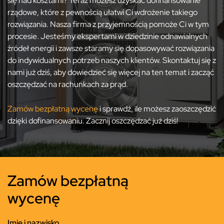
się nad kosztami? Teraz możesz uzyskać dofinansowanie
rządowe, które z pewnością ułatwi Ci wdrożenie takiego
rozwiązania. Nasza firma z przyjemnością pomoże Ci w tym
procesie. Jesteśmy ekspertami w dziedzinie odnawialnych
źródeł energii i zawsze staramy się dopasowywać rozwiązania
do indywidualnych potrzeb naszych klientów. Skontaktuj się z
nami już dziś, aby dowiedzieć się więcej na ten temat i zacząć
oszczędzać na rachunkach za prąd.
Zamów bezpłatną wycenę
i sprawdź, ile możesz zaoszczędzić
dzięki dofinansowaniu. Zacznij oszczędzać już dziś!
Zamów bezpłatną
wycenę
Imię i nazwisko