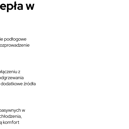
epła w
nie podłogowe
 rozprowadzenie
łączeniu z
podgrzewania
 dodatkowe źródła
 pasywnych w
chłodzenia,
ją komfort