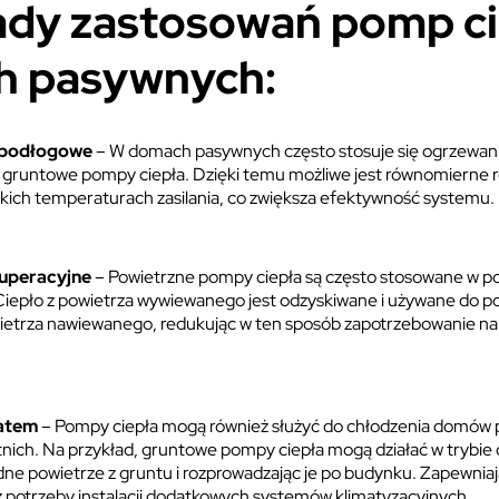
ady zastosowań pomp ci
 pasywnych:
 podłogowe
– W domach pasywnych często stosuje się ogrzewa
z gruntowe pompy ciepła. Dzięki temu możliwe jest równomierne
iskich temperaturach zasilania, co zwiększa efektywność systemu.
uperacyjne
– Powietrzne pompy ciepła są często stosowane w po
Ciepło z powietrza wywiewanego jest odzyskiwane i używane do 
ietrza nawiewanego, redukując w ten sposób zapotrzebowanie na
latem
– Pompy ciepła mogą również służyć do chłodzenia domów
tnich. Na przykład, gruntowe pompy ciepła mogą działać w trybie 
dne powietrze z gruntu i rozprowadzając je po budynku. Zapewnia
 potrzeby instalacji dodatkowych systemów klimatyzacyjnych.