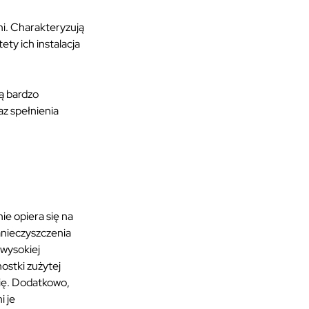
mi. Charakteryzują
ty ich instalacja
ą bardzo
z spełnienia
ie opiera się na
anieczyszczenia
 wysokiej
ostki zużytej
gię. Dodatkowo,
i je