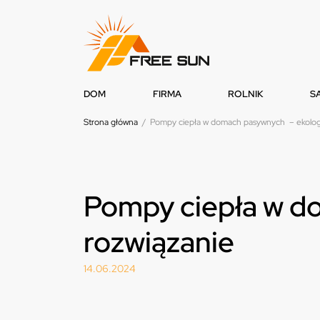
DOM
FIRMA
ROLNIK
S
Strona główna
/
Pompy ciepła w domach pasywnych – ekolog
Pompy ciepła w d
rozwiązanie
14.06.2024