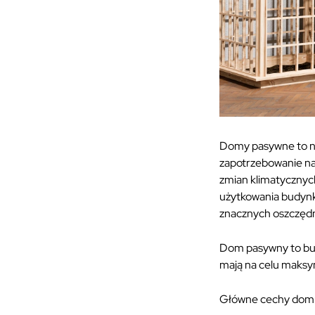
Domy pasywne to no
zapotrzebowanie na
zmian klimatycznych
użytkowania budynkó
znacznych oszczęd
Dom pasywny to bud
mają na celu maksym
Główne cechy dom