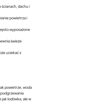
w ścianach, dachu i
ianie powietrza i
 często wyposażone
pewnia świeże
oże uciekać z
jak powietrze, woda
b podgrzewania
 jak lodówka, ale w