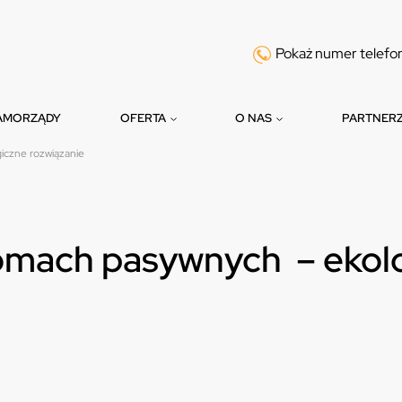
Pokaż numer telefo
AMORZĄDY
OFERTA
O NAS
PARTNER
iczne rozwiązanie
omach pasywnych – ekol