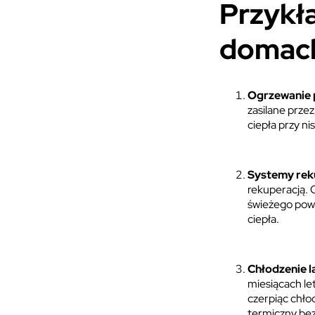
Przykł
domach
Ogrzewanie
zasilane prze
ciepła przy n
Systemy rek
rekuperacją. 
świeżego pow
ciepła.
Chłodzenie 
miesiącach le
czerpiąc chło
termiczny bez