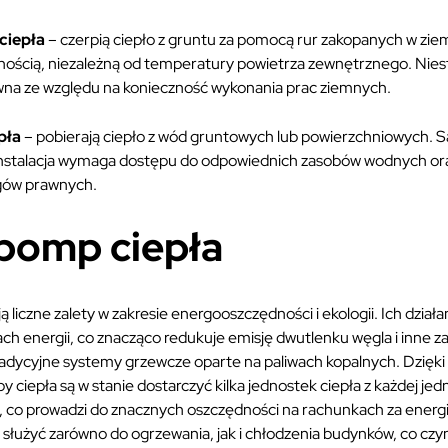
ciepła
– czerpią ciepło z gruntu za pomocą rur zakopanych w zie
ością, niezależną od temperatury powietrza zewnętrznego. Nieste
owna ze względu na konieczność wykonania prac ziemnych.
pła
– pobierają ciepło z wód gruntowych lub powierzchniowych. S
 instalacja wymaga dostępu do odpowiednich zasobów wodnych ora
gów prawnych.
 pomp ciepła
 liczne zalety w zakresie energooszczędności i ekologii. Ich działan
ch energii, co znacząco redukuje emisję dwutlenku węgla i inne z
adycyjne systemy grzewcze oparte na paliwach kopalnych. Dzięki
ciepła są w stanie dostarczyć kilka jednostek ciepła z każdej jedn
j, co prowadzi do znacznych oszczędności na rachunkach za ener
łużyć zarówno do ogrzewania, jak i chłodzenia budynków, co czyn