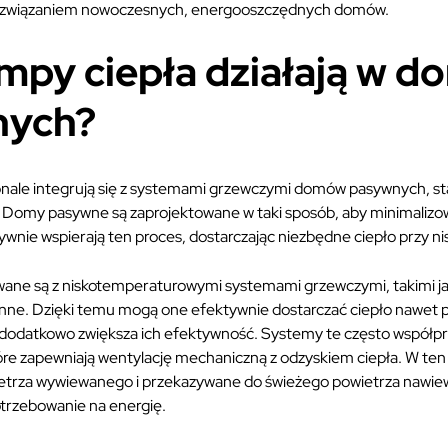
związaniem nowoczesnych, energooszczędnych domów.
mpy ciepła działają w d
nych?
nale integrują się z systemami grzewczymi domów pasywnych, s
 Domy pasywne są zaprojektowane w taki sposób, aby minimalizow
wnie wspierają ten proces, dostarczając niezbędne ciepło przy nis
wane są z niskotemperaturowymi systemami grzewczymi, takimi j
nne. Dzięki temu mogą one efektywnie dostarczać ciepło nawet p
dodatkowo zwiększa ich efektywność. Systemy te często współpr
re zapewniają wentylację mechaniczną z odzyskiem ciepła. W ten 
etrza wywiewanego i przekazywane do świeżego powietrza nawie
otrzebowanie na energię.