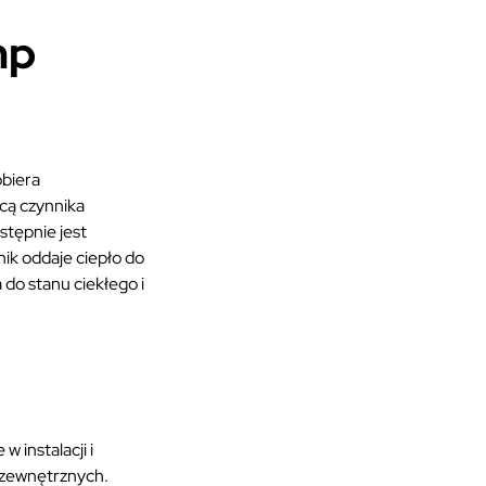
mp
obiera
cą czynnika
stępnie jest
ik oddaje ciepło do
do stanu ciekłego i
 instalacji i
 zewnętrznych.