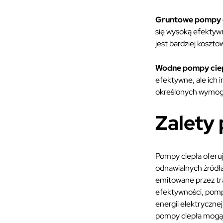
Gruntowe pompy 
się wysoką efektywn
jest bardziej koszt
Wodne pompy cie
efektywne, ale ich
określonych wymo
Zalety
Pompy ciepła oferują
odnawialnych źródła
emitowane przez tr
efektywności, pompy 
energii elektryczne
pompy ciepła mogą s