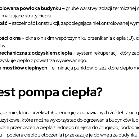
zolowana powłoka budynku
– grube warstwy izolacji termicznej 
malizujące straty ciepła.
ość
– szczelność konstrukcji, zapobiegająca niekontrolowanej wym
.
ości okna
– okna o niskim współczynniku przenikania ciepła (U),
yby.
echaniczna z odzyskiem ciepła
– system rekuperacji, który za
dzyskuje ciepło z powietrza wywiewanego.
a mostków cieplnych
– eliminacja punktów, przez które ciepło m
est pompa ciepła?
ądzenie, które przekształca energię z odnawialnych źródeł takich 
o użytkowe, które można wykorzystać do ogrzewania budynków lu
adzie przenoszenia ciepła z jednego miejsca do drugiego, podobnie
– pobiera ciepło z otoczenia i przekazuje je do wnętrza budynku.