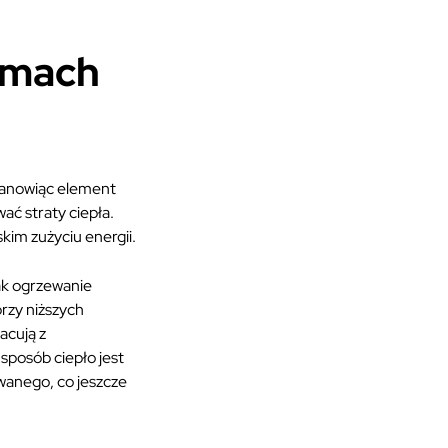
omach
tanowiąc element
ać straty ciepła.
kim zużyciu energii.
ak ogrzewanie
rzy niższych
acują z
sposób ciepło jest
wanego, co jeszcze