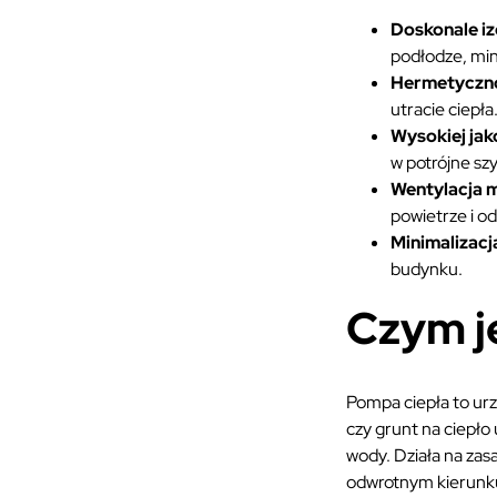
Doskonale i
podłodze, mini
Hermetyczn
utracie ciepła
Wysokiej jak
w potrójne sz
Wentylacja m
powietrze i o
Minimalizacj
budynku.
Czym j
Pompa ciepła to urz
czy grunt na ciepł
wody. Działa na zas
odwrotnym kierunku 