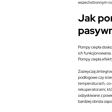
wszechstronnym ro
Jak po
pasyw
Pompy ciepła dosko
ich funkcjonowania.
Pompy ciepła efekty
Zazwyczaj zintegro
podłogowe czy ście
temperaturach, co 
rekuperatorami, któ
odzyskiwane z powi
bardziej obniża zap