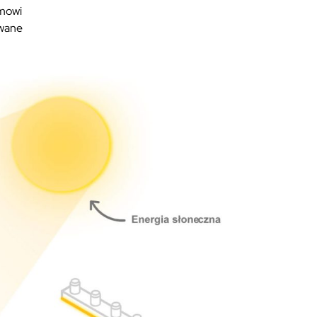
emowi
owane