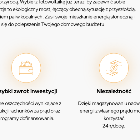
przyrodą. Wybierz fotowoltaikę już teraz, by zapewnić sobie
yzja to ekologiczny most, łączący obecną sytuację z przyszłością,
em paliw kopalnych. Zasil swoje mieszkanie energią słoneczną i
ić się do polepszenia Twojego domowego budżetu.
zybki zwrot inwestycji
Niezależność
e oszczędności wynikające z
Dzięki magazynowaniu nadw
ukcji rachunków za prąd oraz
energii z własnego prądu m
rogramy dofinansowania.
korzystać
24h/dobę.