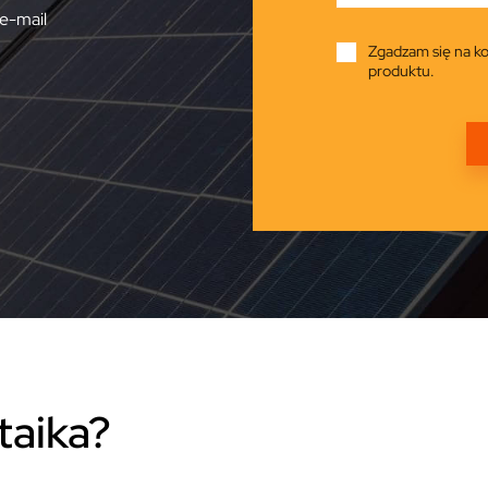
e-mail
Zgadzam się na ko
produktu.
taika?