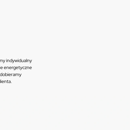
amy indywidualny
ie energetyczne
 dobieramy
lienta.