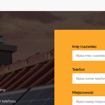
Imię i nazwisko
Telefon
zny
Miejscowość
 telefonu