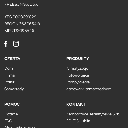
FREESUN Sp. z o.o.
KRS 0000691829
REGON 368065419
NIP 7133095546
OFERTA
PRODUKTY
Dom
Klimatyzacje
Firma
Fotowoltaika
Rolnik
Pompy ciepła
Samorządy
Ładowarki samochodowe
POMOC
KONTAKT
Dotacje
Zemborzyce Tereszyńskie 52b,
FAQ
20-515 Lublin
Akademia wiedzy