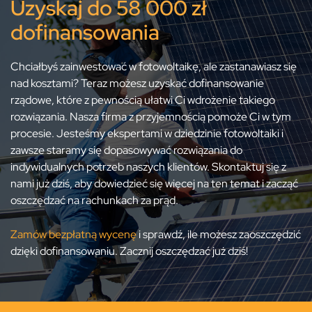
Uzyskaj do 58 000 zł
dofinansowania
Chciałbyś zainwestować w fotowoltaikę, ale zastanawiasz się
nad kosztami? Teraz możesz uzyskać dofinansowanie
rządowe, które z pewnością ułatwi Ci wdrożenie takiego
rozwiązania. Nasza firma z przyjemnością pomoże Ci w tym
procesie. Jesteśmy ekspertami w dziedzinie fotowoltaiki i
zawsze staramy się dopasowywać rozwiązania do
indywidualnych potrzeb naszych klientów. Skontaktuj się z
nami już dziś, aby dowiedzieć się więcej na ten temat i zacząć
oszczędzać na rachunkach za prąd.
Zamów bezpłatną wycenę
i sprawdź, ile możesz zaoszczędzić
dzięki dofinansowaniu. Zacznij oszczędzać już dziś!