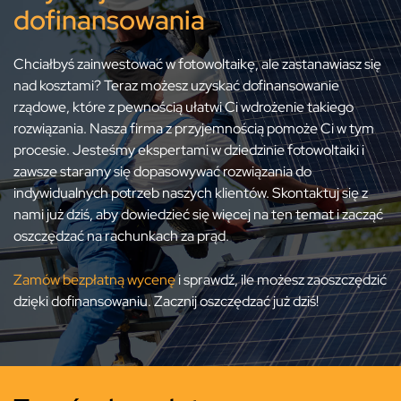
dofinansowania
Chciałbyś zainwestować w fotowoltaikę, ale zastanawiasz się
nad kosztami? Teraz możesz uzyskać dofinansowanie
rządowe, które z pewnością ułatwi Ci wdrożenie takiego
rozwiązania. Nasza firma z przyjemnością pomoże Ci w tym
procesie. Jesteśmy ekspertami w dziedzinie fotowoltaiki i
zawsze staramy się dopasowywać rozwiązania do
indywidualnych potrzeb naszych klientów. Skontaktuj się z
nami już dziś, aby dowiedzieć się więcej na ten temat i zacząć
oszczędzać na rachunkach za prąd.
Zamów bezpłatną wycenę
i sprawdź, ile możesz zaoszczędzić
dzięki dofinansowaniu. Zacznij oszczędzać już dziś!