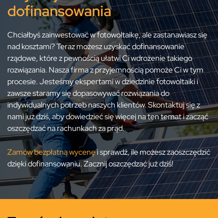
dofinansowania
Chciałbyś zainwestować w fotowoltaikę, ale zastanawiasz się
nad kosztami? Teraz możesz uzyskać dofinansowanie
rządowe, które z pewnością ułatwi Ci wdrożenie takiego
rozwiązania. Nasza firma z przyjemnością pomoże Ci w tym
procesie. Jesteśmy ekspertami w dziedzinie fotowoltaiki i
zawsze staramy się dopasowywać rozwiązania do
indywidualnych potrzeb naszych klientów. Skontaktuj się z
nami już dziś, aby dowiedzieć się więcej na ten temat i zacząć
oszczędzać na rachunkach za prąd.
Zamów bezpłatną wycenę
i sprawdź, ile możesz zaoszczędzić
dzięki dofinansowaniu. Zacznij oszczędzać już dziś!