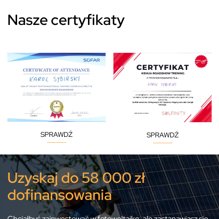
Nasze certyfikaty
SPRAWDŹ
SPRAWDŹ
Uzyskaj do 58 000 zł
dofinansowania
Chciałbyś zainwestować w fotowoltaikę, ale zastanawiasz się