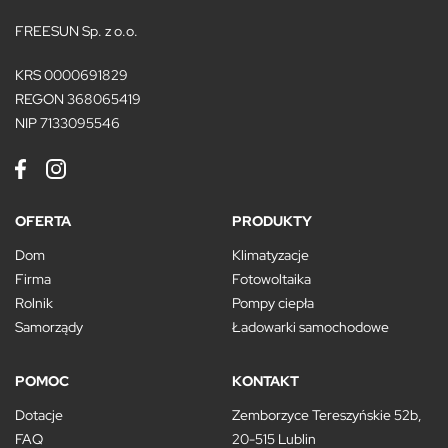
FREESUN Sp. z o.o.
KRS 0000691829
REGON 368065419
NIP 7133095546
OFERTA
PRODUKTY
Dom
Klimatyzacje
Firma
Fotowoltaika
Rolnik
Pompy ciepła
Samorządy
Ładowarki samochodowe
POMOC
KONTAKT
Dotacje
Zemborzyce Tereszyńskie 52b,
FAQ
20-515 Lublin