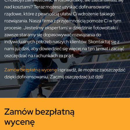
nad kosztami? Teraz możesz uzyskać dofinansowanie
rządowe, które z pewnością ułatwi Ci wdrożenie takiego
rozwiązania. Nasza firma z przyjemnością pomoże Ci w tym
procesie. Jesteśmy ekspertami w dziedzinie fotowoltaiki i
zawsze staramy się dopasowywać rozwiązania do
indywidualnych potrzeb naszych klientów. Skontaktuj się z
nami już dziś, aby dowiedzieć się więcej na ten temat i zacząć
oszczędzać na rachunkach za prąd.
Zamów bezpłatną wycenę
i sprawdź, ile możesz zaoszczędzić
dzięki dofinansowaniu. Zacznij oszczędzać już dziś!
Zamów bezpłatną
wycenę