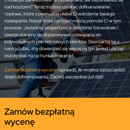
nad kosztami? Teraz możesz uzyskać dofinansowanie
rządowe, które z pewnością ułatwi Ci wdrożenie takiego
rozwiązania. Nasza firma z przyjemnością pomoże Ci w tym
procesie. Jesteśmy ekspertami w dziedzinie fotowoltaiki i
zawsze staramy się dopasowywać rozwiązania do
indywidualnych potrzeb naszych klientów. Skontaktuj się z
nami już dziś, aby dowiedzieć się więcej na ten temat i zacząć
oszczędzać na rachunkach za prąd.
Zamów bezpłatną wycenę
i sprawdź, ile możesz zaoszczędzić
dzięki dofinansowaniu. Zacznij oszczędzać już dziś!
Zamów bezpłatną
wycenę