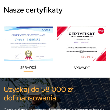
Nasze certyfikaty
SPRAWDŹ
SPRAWDŹ
Uzyskaj do 58 000 zł
dofinansowania
Chciałbyś zainwestować w fotowoltaikę, ale zastanawiasz się