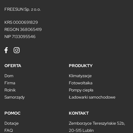
FREESUN Sp. z o.o.
KRS 0000691829
REGON 368065419
NIP 7133095546
OFERTA
PRODUKTY
Dom
Klimatyzacje
Firma
Fotowoltaika
Rolnik
Pompy ciepła
Samorządy
Ładowarki samochodowe
POMOC
KONTAKT
Dotacje
Zemborzyce Tereszyńskie 52b,
FAQ
20-515 Lublin