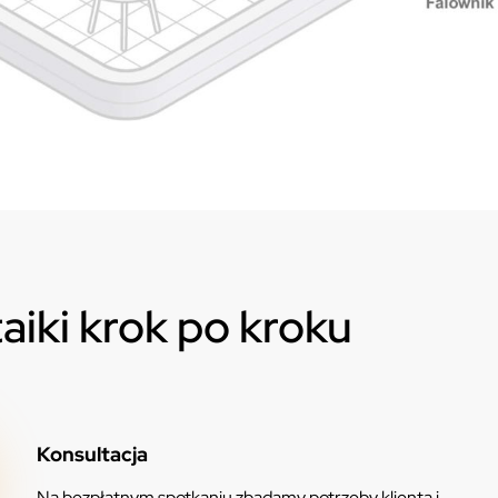
taiki krok po kroku
Konsultacja
Na bezpłatnym spotkaniu zbadamy potrzeby klienta i