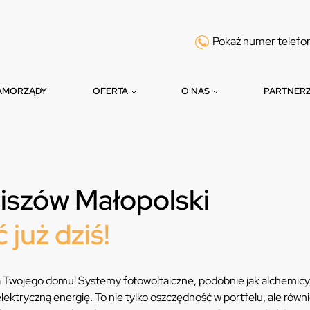
Pokaż numer telefo
AMORZĄDY
OFERTA
O NAS
PARTNER
iszów Małopolski
 już dziś!
a Twojego domu! Systemy fotowoltaiczne, podobnie jak alchemicy
lektryczną energię. To nie tylko oszczędność w portfelu, ale równ