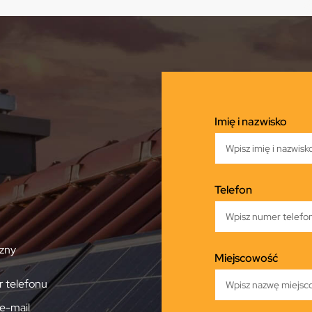
Imię i nazwisko
Telefon
zny
Miejscowość
 telefonu
e-mail