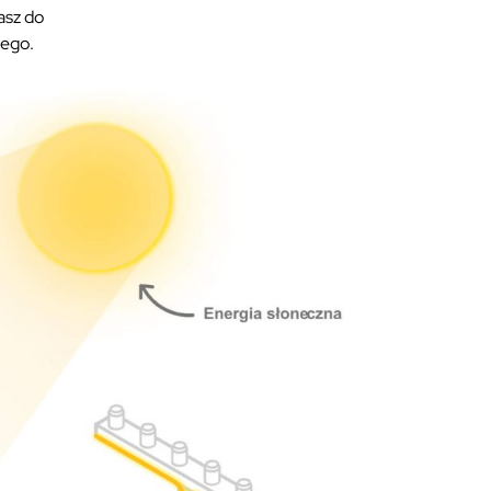
asz do
nego.