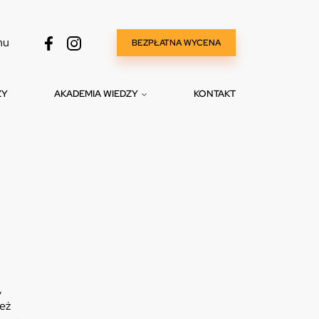
nu
BEZPŁATNA WYCENA
ZY
AKADEMIA WIEDZY
KONTAKT
,
ież