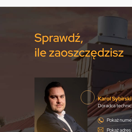
Sprawdź,
ile zaoszczędzisz
Karol Sybirski
Doradca technic
Pokaż numer
Pokaż adres 