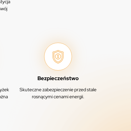
stycja
swój
Bezpieczeństwo
yżek
Skuteczne zabezpieczenie przed stale
ożna
rosnącymi cenami energii.