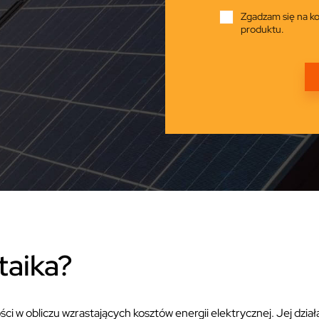
Zgadzam się na ko
produktu.
taika?
ści w obliczu wzrastających kosztów energii elektrycznej. Jej dział